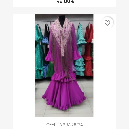
149,00 €
favorite_border
OFERTA SRA 26/24