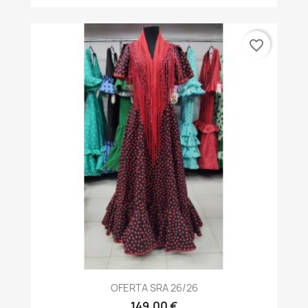
favorite_border
OFERTA SRA 26/26
149,00 €