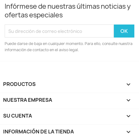
Infórmese de nuestras últimas noticias y
ofertas especiales
Puede darse de baja en cualquier momento. Para ello, consulte nuestra
información de contacto en el aviso legal.
PRODUCTOS

NUESTRA EMPRESA

SU CUENTA

INFORMACIÓN DE LA TIENDA
keyboard_arrow_down