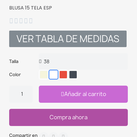
BLUSA 15 TELA ESP





VER TABLA DE MEDIDAS
Talla
Color
Añadir al carrito
Compra ahora
Compartir en