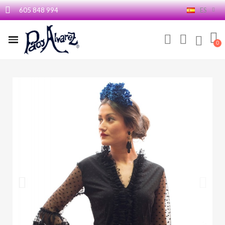
605 848 994
ES