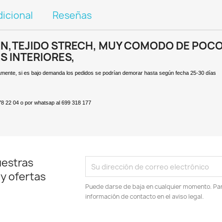
icional
Reseñas
AN,TEJIDO STRECH, MUY COMODO DE POC
S INTERIORES,
iatamente, si es bajo demanda los pedidos se podrían demorar hasta según fecha 25-30 días
78 22 04 o por whatsap al 699 318 177
uestras
 y ofertas
Puede darse de baja en cualquier momento. Para
información de contacto en el aviso legal.