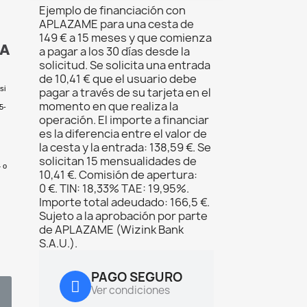
Ejemplo de financiación con
APLAZAME para una cesta de
149 € a 15 meses y que comienza
SA
a pagar a los 30 días desde la
solicitud. Se solicita una entrada
de 10,41 € que el usuario debe
si
pagar a través de su tarjeta en el
momento en que realiza la
5-
operación. El importe a financiar
es la diferencia entre el valor de
la cesta y la entrada: 138,59 €. Se
solicitan 15 mensualidades de
 o
10,41 €. Comisión de apertura:
0 €. TIN: 18,33% TAE: 19,95%.
Importe total adeudado: 166,5 €.
Sujeto a la aprobación por parte
de APLAZAME (Wizink Bank
S.A.U.).
PAGO SEGURO
Ver condiciones